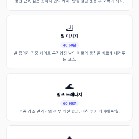
뭉친 근육 깊은 곳까지 압박 케어. 만성 결림·운동 후 회복에 최적.
🦶
발 마사지
40·60분
발·종아리 집중 케어로 무거워진 발의 피로와 뭉침을 빠르게 내려주
는 코스.
🌊
림프 드레나지
60·90분
부종 감소·면역 강화·피부 개선 효과. 아침 부기 케어에 탁월.
🔥