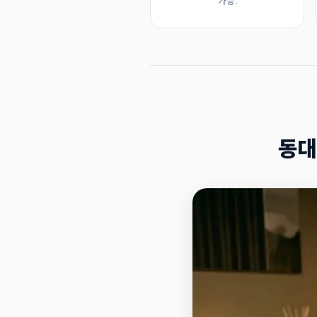
가능.
동대