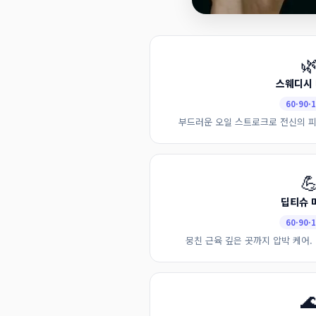

스웨디시
60·90·
부드러운 오일 스트로크로 전신의 피

딥티슈 
60·90·
뭉친 근육 깊은 곳까지 압박 케어. 
