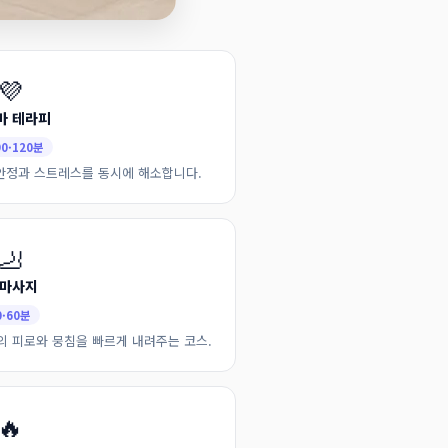
💜
마 테라피
90·120분
안정과 스트레스를 동시에 해소합니다.
🦶
 마사지
0·60분
의 피로와 뭉침을 빠르게 내려주는 코스.
🔥