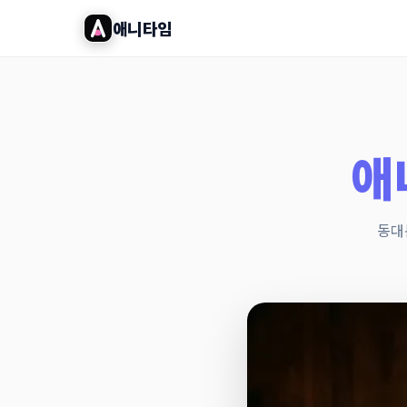
애니타임
애
동대