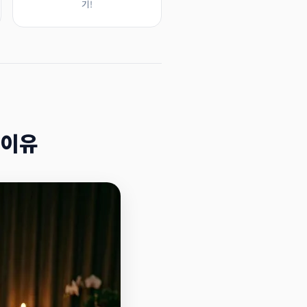
기!
 이유