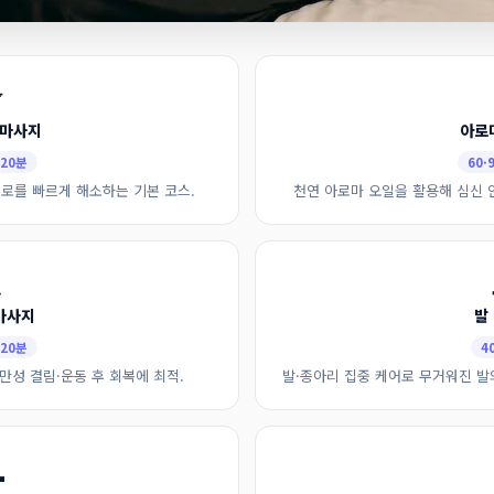

 마사지
아로
120분
60·
로를 빠르게 해소하는 기본 코스.
천연 아로마 오일을 활용해 심신 

마사지
발
120분
4
만성 결림·운동 후 회복에 최적.
발·종아리 집중 케어로 무거워진 발
