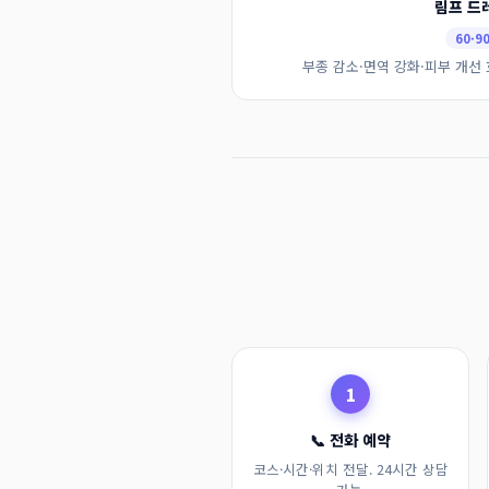
림프 드
60·9
부종 감소·면역 강화·피부 개선 
1
📞 전화 예약
코스·시간·위치 전달. 24시간 상담