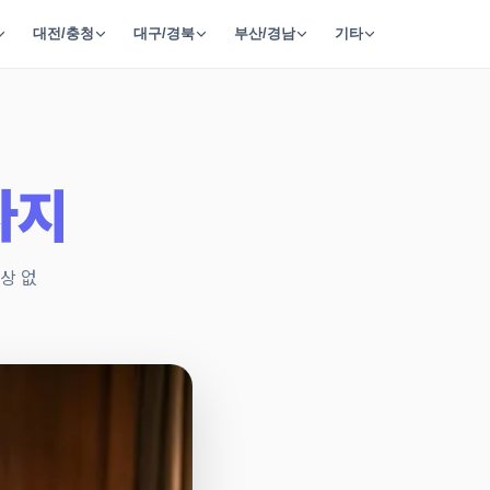
대전/충청
대구/경북
부산/경남
기타
사지
상 없