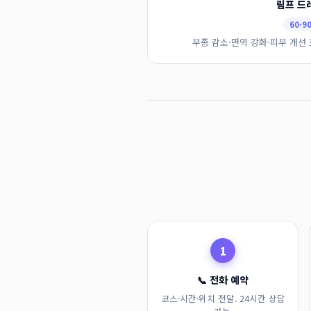
림프 드
60·9
부종 감소·면역 강화·피부 개선 
1
📞 전화 예약
코스·시간·위치 전달. 24시간 상담