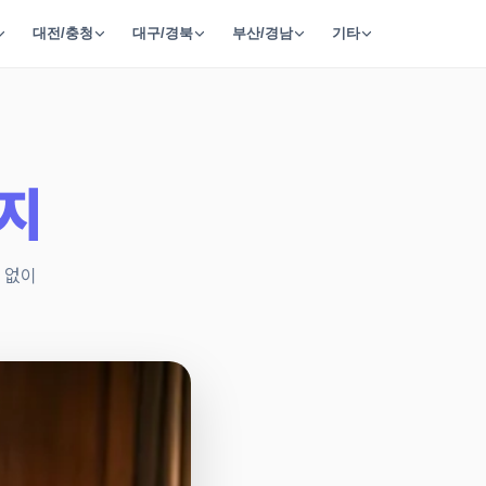
대전/충청
대구/경북
부산/경남
기타
지
 없이