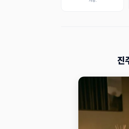
가능.
진