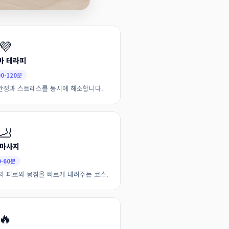
💜
마 테라피
90·120분
안정과 스트레스를 동시에 해소합니다.
🦶
 마사지
0·60분
의 피로와 뭉침을 빠르게 내려주는 코스.
🔥