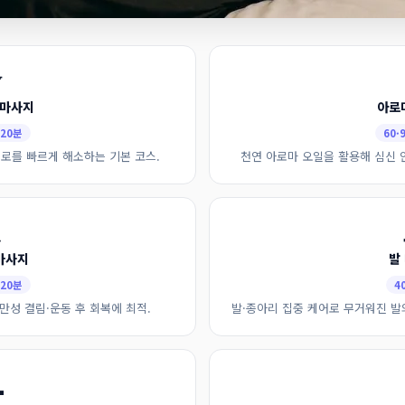

 마사지
아로
120분
60·
로를 빠르게 해소하는 기본 코스.
천연 아로마 오일을 활용해 심신 

마사지
발
120분
4
만성 결림·운동 후 회복에 최적.
발·종아리 집중 케어로 무거워진 발
