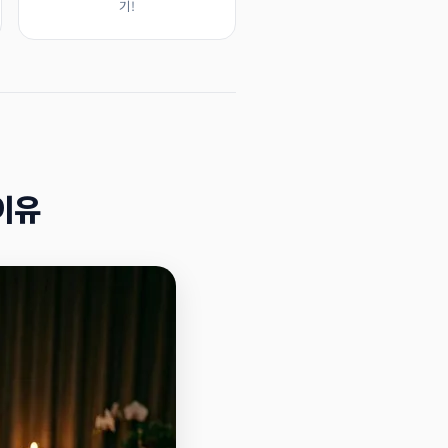
기!
이유