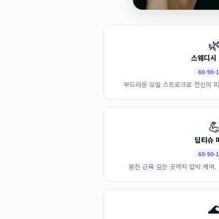

스웨디시
60·90·
부드러운 오일 스트로크로 전신의 피

딥티슈 
60·90·
뭉친 근육 깊은 곳까지 압박 케어. 
