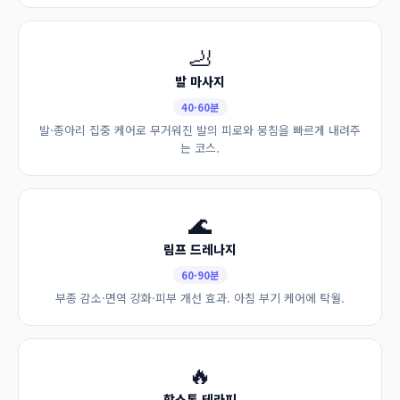
🦶
발 마사지
40·60분
발·종아리 집중 케어로 무거워진 발의 피로와 뭉침을 빠르게 내려주
는 코스.
🌊
림프 드레나지
60·90분
부종 감소·면역 강화·피부 개선 효과. 아침 부기 케어에 탁월.
🔥
핫스톤 테라피