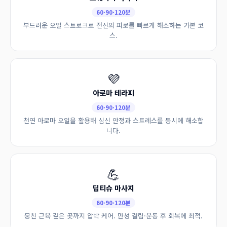
60·90·120분
부드러운 오일 스트로크로 전신의 피로를 빠르게 해소하는 기본 코
스.
💜
아로마 테라피
60·90·120분
천연 아로마 오일을 활용해 심신 안정과 스트레스를 동시에 해소합
니다.
💪
딥티슈 마사지
60·90·120분
뭉친 근육 깊은 곳까지 압박 케어. 만성 결림·운동 후 회복에 최적.