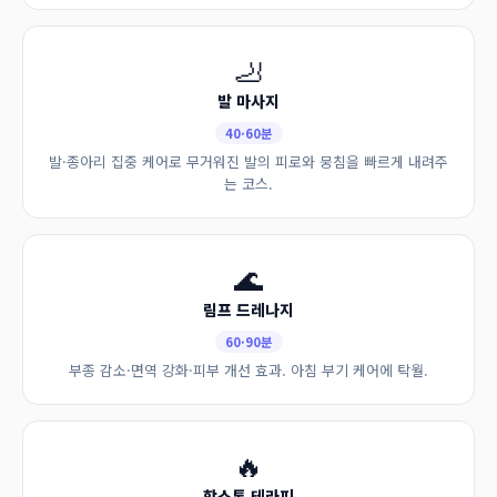
🦶
발 마사지
40·60분
발·종아리 집중 케어로 무거워진 발의 피로와 뭉침을 빠르게 내려주
는 코스.
🌊
림프 드레나지
60·90분
부종 감소·면역 강화·피부 개선 효과. 아침 부기 케어에 탁월.
🔥
핫스톤 테라피