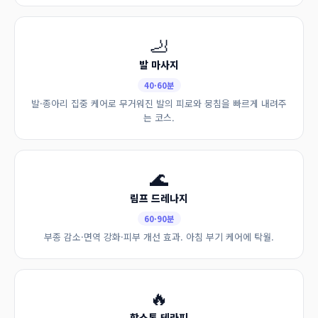
🦶
발 마사지
40·60분
발·종아리 집중 케어로 무거워진 발의 피로와 뭉침을 빠르게 내려주
는 코스.
🌊
림프 드레나지
60·90분
부종 감소·면역 강화·피부 개선 효과. 아침 부기 케어에 탁월.
🔥
핫스톤 테라피