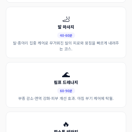
🦶
발 마사지
40·60분
발·종아리 집중 케어로 무거워진 발의 피로와 뭉침을 빠르게 내려주
는 코스.
🌊
림프 드레나지
60·90분
부종 감소·면역 강화·피부 개선 효과. 아침 부기 케어에 탁월.
🔥
핫스톤 테라피